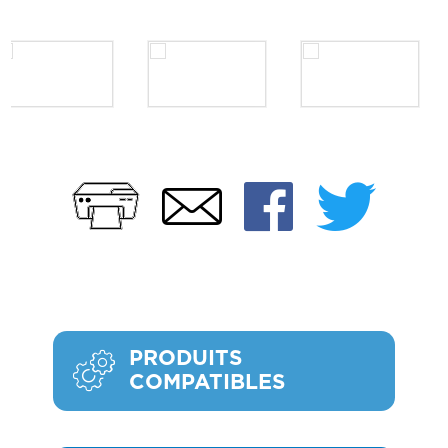
Imprimer
Faceb
Twi
Email
PRODUITS
COMPATIBLES