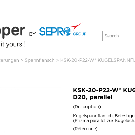
terungen
>
Spannflansch
>
KSK-20-P22-W* KUGELSPANNFLA
KSK-20-P22-W* K
D20, parallel
Description
Kugelspannflansch, Befestigun
(Prisma parallel zur Kugelach
Référence