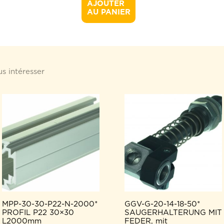
AJOUTER 

AU PANIER
s intéresser
MPP-30-30-P22-N-2000*
GGV-G-20-14-18-50*
PROFIL P22 30×30
SAUGERHALTERUNG MIT
L2000mm
FEDER, mit