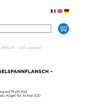
Waren
NSCH – D20, parallel
UGELSPANNFLANSCH –
g auf Profil P22
se), Kugel für Achse D20