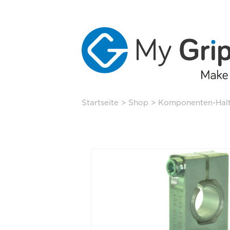
Skip
Startseite
>
Shop
>
Komponenten-Hal
to
content