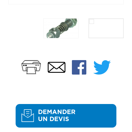
Imprimer
Faceb
Twi
Email
DEMANDER
UN DEVIS