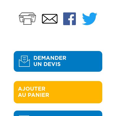
Imprimer
Faceb
Twi
Email
DEMANDER
UN DEVIS
AJOUTER 

AU PANIER