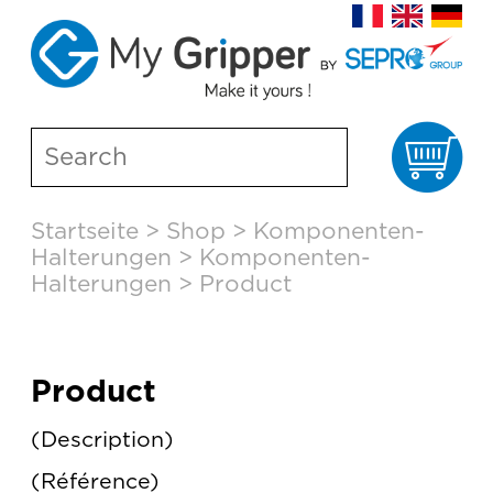
Wa
Skip
Startseite
>
Shop
>
Komponenten-
to
Halterungen
>
Komponenten-
content
Halterungen
>
Product
Product
Description
Référence