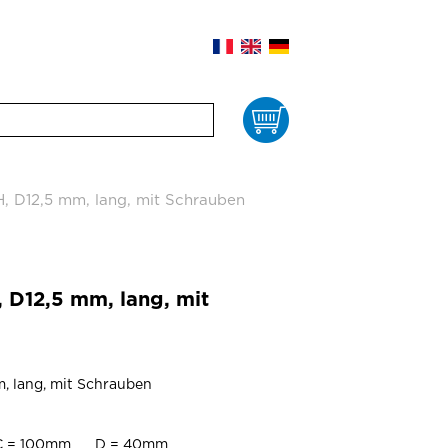
Waren
, D12,5 mm, lang, mit Schrauben
 D12,5 mm, lang, mit
, lang, mit Schrauben
C = 100mm D = 40mm