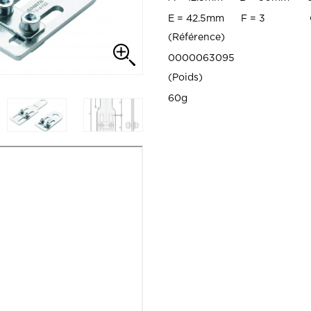
E = 42.5mm F = 3 G
Référence
0000063095
Poids
60g