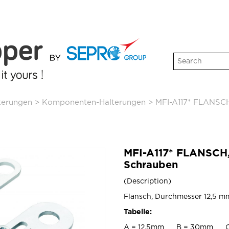
terungen
>
Komponenten-Halterungen
>
MFI-A117* FLANSCH
MFI-A117* FLANSCH,
Schrauben
Description
Flansch, Durchmesser 12,5 mm
Tabelle:
A = 12.5mm B = 30mm 