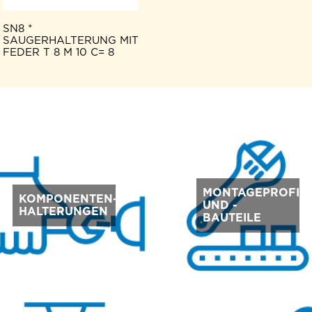
SN8 *
SAUGERHALTERUNG MIT
FEDER T 8 M 10 C= 8
MONTAGEPROFIL
KOMPONENTEN-
UND -
HALTERUNGEN
BAUTEILE