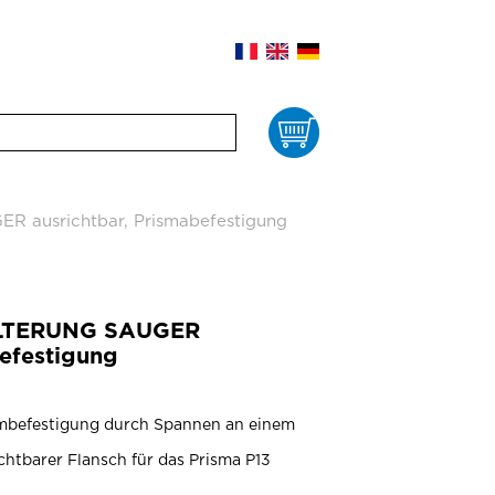
Waren
 ausrichtbar, Prismabefestigung
ALTERUNG SAUGER
befestigung
rmbefestigung durch Spannen an einem
chtbarer Flansch für das Prisma P13