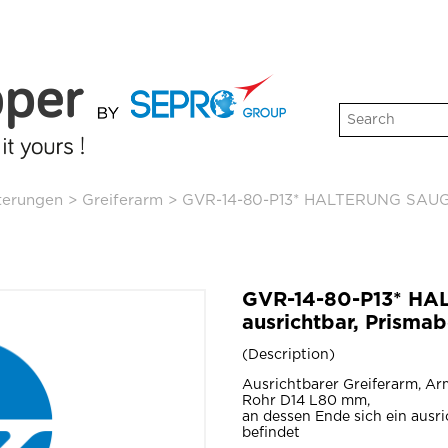
terungen
>
Greiferarm
>
GVR-14-80-P13* HALTERUNG SAUGER
GVR-14-80-P13* H
ausrichtbar, Prisma
Description
Ausrichtbarer Greiferarm, A
Rohr D14 L80 mm,
an dessen Ende sich ein ausri
befindet