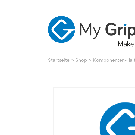
Skip
Startseite
>
Shop
>
Komponenten-Hal
to
content