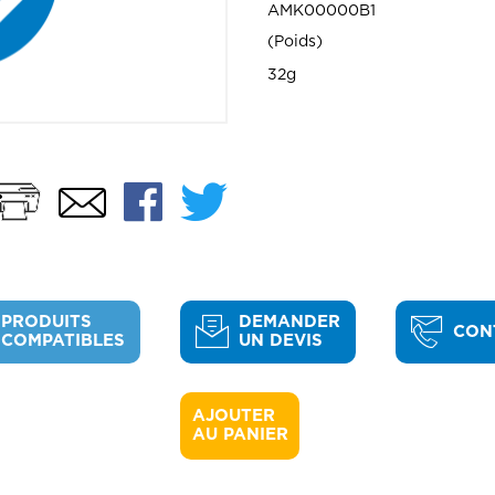
AMK00000B1
Poids
32g
Imprimer
Facebook
Twitter
Email
PRODUITS
DEMANDER
CON
COMPATIBLES
UN DEVIS
AJOUTER 

AU PANIER