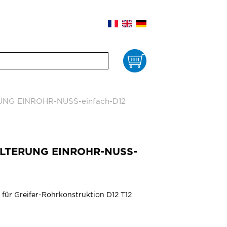
Waren
UNG EINROHR-NUSS-einfach-D12
HALTERUNG EINROHR-NUSS-
für Greifer-Rohrkonstruktion D12 T12