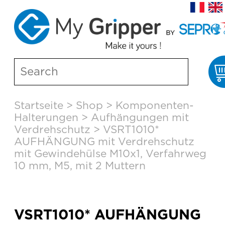
Skip
Startseite
>
Shop
>
Komponenten-
to
Halterungen
>
Aufhängungen mit
content
Verdrehschutz
>
VSRT1010*
AUFHÄNGUNG mit Verdrehschutz
mit Gewindehülse M10x1, Verfahrweg
10 mm, M5, mit 2 Muttern
VSRT1010* AUFHÄNGUNG